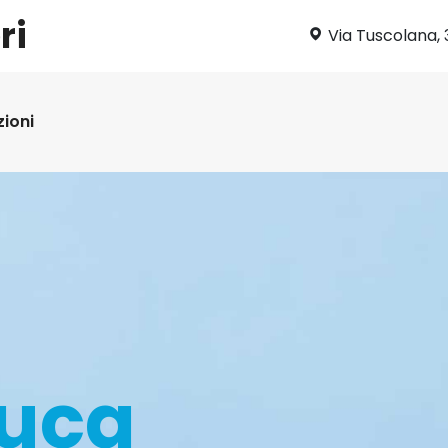
ri
Via Tuscolana, 
zioni
luca